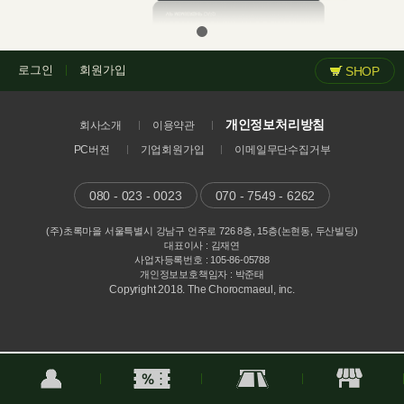
로그인
회원가입
SHOP
개인정보처리방침
회사소개
이용약관
PC버전
기업회원가입
이메일무단수집거부
080 - 023 - 0023
070 - 7549 - 6262
(주)초록마을 서울특별시 강남구 언주로 726 8층, 15층(논현동, 두산빌딩)
대표이사 : 김재연
사업자등록번호 : 105-86-05788
개인정보보호책임자 : 박준태
Copyright 2018. The Chorocmaeul, inc.
로그인
쿠폰
카드등록
매장찾기