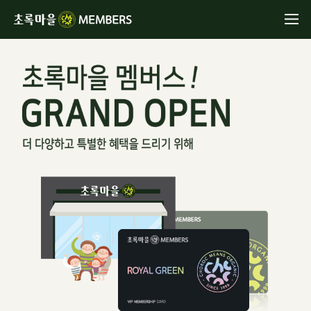
전
체
초록마을멤버십
메
뉴