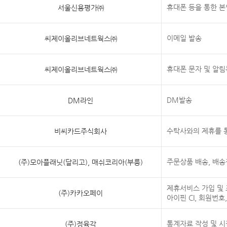
휴대폰 등을 통한 
서울신용평가㈜
이메일 발송
씨제이올리브네트웍스㈜
휴대폰 문자 및 알림
씨제이올리브네트웍스㈜
DM발송
DM라인
수탁사와의 제휴를 
비씨카드주식회사
주문상품 배송, 배송
(주)모아플래닛(달리고), 매쉬코리아(부릉)
제휴서비스 가입 및 
(주)카카오페이
아이핀 CI, 회원번
통계자료 작성 및 
(주)정육각